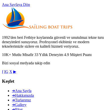
Ana Sayfaya Dön
1992'den beri Fethiye koylarında güvenli ve unutulmaz tekne turu
deneyimleri sunuyoruz. Profesyonel ekibimiz ve modern
teknelerimizle sizlere en kaliteli hizmeti veriyoruz.
10K+
Mutlu Misafir
33
Yıllık Deneyim
4.9
Müşteri Puanı
Bizi sosyal medyada takip edin
f
IG
X
▶
Keşfet
➜
Ana Sayfa
➜
Hakkımızda
➜
Turlarımız
➜
Gallery
➜
Blog