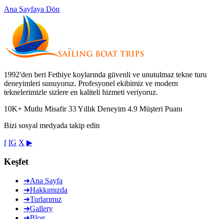
Ana Sayfaya Dön
1992'den beri Fethiye koylarında güvenli ve unutulmaz tekne turu
deneyimleri sunuyoruz. Profesyonel ekibimiz ve modern
teknelerimizle sizlere en kaliteli hizmeti veriyoruz.
10K+
Mutlu Misafir
33
Yıllık Deneyim
4.9
Müşteri Puanı
Bizi sosyal medyada takip edin
f
IG
X
▶
Keşfet
➜
Ana Sayfa
➜
Hakkımızda
➜
Turlarımız
➜
Gallery
➜
Blog